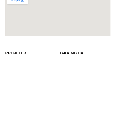
PROJELER
HAKKIMIZDA
VIZYON & MISYON
EKIBIMIZ
BASINDA BIZ
Yukarı Çık
©2026
CRH Yapı. Tüm Hakları Saklıdır.