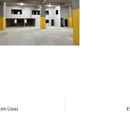
tim Üssü
E